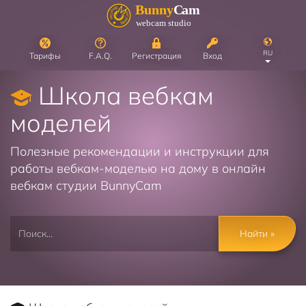
RU
Тарифы
F.A.Q.
Регистрация
Вход
Школа вебкам
моделей
Полезные рекомендации и инструкции для
работы вебкам-моделью на дому в онлайн
вебкам студии BunnyCam
Найти »